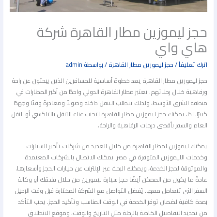
حجز ليموزين مطار القاهرة شركة
هاي واي
اترك تعليقاً
/
حجز ليموزين مطار القاهرة
/ بواسطة
admin
حجز ليموزين مطار القاهرة يعد خطوة أساسية للمسافرين الذين يبحثون عن راحة
ورفاهية خلال رحلاتهم. يعتبر مطار القاهرة الدولي واحدًا من أكبر المطارات في
منطقة الشرق الأوسط، ولذلك يتطلب التنقل داخله وصولاً ومغادرةً وقتًا وجهدًا
كبيرًا. لذا، يمكنك حجز ليموزين مطار القاهرة لتجنب عناء التنقل بالتاكسي أو النقل
العام والسفر بأقصى درجات الرفاهية والراحة.
يمكنك ليموزين لمطار القاهرة من خلال العديد من شركات تأجير السيارات
وخدمات الليموزين المتوفرة في مصر. يمكنك الاتصال بالشركات المعتمدة
والموثوقة لحجز الخدمة، ويمكنك البحث عبر الإنترنت عن خيارات الحجز وأسعارها.
عادةً ما يكون من الممكن أيضًا حجز سيارة ليموزين من خلال فندقك أو وكالة
السفر التي تتعامل معها. يُفضل التواصل مع الشركة المختارة قبل وقت الرحيل
بمدة كافية لضمان توفر الخدمة في الوقت المناسب وتأكيد الحجز. يجب التأكد
من تحديد التفاصيل الخاصة بالرحلة مثل التاريخ والوقت، وموقع الانطلاق