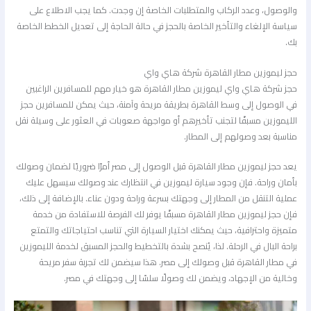
والوصول، وعدد الركاب والمتطلبات الخاصة إن وجدت. كما يجب الاطلاع على
سياسة الإلغاء والتأخير الخاصة بالحجز في حالة الحاجة إلى تعديل الخطط الخاصة
بك.
حجز ليموزين مطار القاهرة شركة هاي واي
حجز شركة هاي واي ليموزين مطار القاهرة هو خيار مهم للمسافرين الراغبين
في الوصول إلى وسط القاهرة بطريقة مريحة وآمنة، حيث يمكن للمسافرين حجز
الليموزين مسبقًا لتجنب تأخيرهم أو مواجهة صعوبات في العثور على وسيلة نقل
مناسبة بعد وصولهم إلى المطار.
يعد حجز ليموزين مطار القاهرة قبل الوصول إلى مصر أمرًا ضروريًا لضمان وصولك
بأمان وراحة. فإن وجود سيارة ليموزين في انتظارك عند وصولك سيسهل عليك
عملية التنقل من المطار إلى وجهتك بسرعة وراحة ودون عناء. بالإضافة إلى ذلك،
فإن حجز ليموزين مطار القاهرة مسبقًا يوفر لك الفرصة للاستفادة من خدمة
متميزة واحترافية، حيث يمكنك اختيار السيارة التي تناسب احتياجاتك والتمتع
براحة البال في الرحلة. لذا، يُنصح بشدة بالتخطيط والحجز المسبق لخدمة الليموزين
في مطار القاهرة قبل وصولك إلى مصر. هذا سيضمن لك تجربة سفر مريحة
وخالية من الإجهاد، ويضمن لك وصولًا سلسًا إلى وجهتك في مصر.