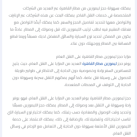
يمكنك بسهولة حجز ليموزين من مطار القاهرة عبر العديد من الشركات
المتخصصة في خدمات النقل الفاخر. يمكنك البحث عن هذه الشركات عبر الإنترنت
والتواصل معها لتحديد تفاصيل الحجز والسعر. كما يمكنك أيضًا التواصل مع
فندقك المقيم فيه لطلب ترتيب الليموزين لك قبل وصولك إلى المطار. عادةً ما
يكون من الممكن تحديد نوع السيارة والسائق المفضل لديك مسبقاً وربما قطع
المسافة بين المطار ووجهتك دون عناء.
مزايا حجز ليموزين مطار القاهرة على النقل العام
يوفر حجز
ليموزين مطار القاهرة
العديد من المزايا على النقل العام، حيث يتيح
للمسافرين السفر براحة وخصوصية دون الحاجة إلى الانتظار في طوابير طويلة
للحصول على وسيلة نقل عامة، كما أنهم يمكنهم التنقل بسرعة وسهولة دون
الحاجة إلى التوقف في المحطات المتعددة.
حجز ليموزين مطار القاهرة يوفر العديد من المزايا على النقل العام، فهو يوفر
راحة وسهولة في التنقل بعد وصولك إلى المطار. يمكنك حجز الليموزين مسبقًا
وتحديد وقت الوصول والمغادرة حسب رغبتك. كما يمكنك اختيار نوع السيارة التي
تناسب احتياجاتك وتفضيلاتك. بالإضافة إلى ذلك، يمكنك الاعتماد على خدمة
الليموزين لنقل الأمتعة بسهولة دون الحاجة إلى التعامل مع الزحام في وسائل
النقل العام.