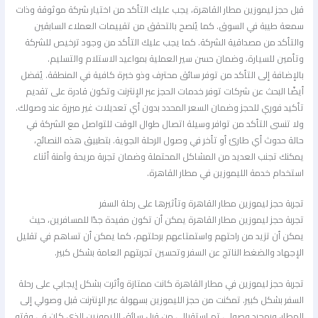
قبل حجز ليموزين مطار القاهرة، يجب عليك التأكد من اختيار شركة موثوقة وذات
سمعة طيبة في السوق. كما يُنصح بالتحقق من تقييمات العملاء السابقين
والتأكد من مصداقية الشركة. كما يجب عليك التأكد من وجود ترخيص للشركة
وتأمين للسيارة، وضمان حسن سير العملية بمواعيد الاستلام والتسليم.
بالإضافة إلى التأكد من توفر سائق محترف وذو خبرة كافية في المنطقة. يُفضل
أيضًا البحث عن شركات توفر خدمات الحجز عبر الإنترنت وتكون قادرة على تقديم
تأكيد فوري للحجز وضمان السعر المحدد بدون أي تعديلات غير مبررة عند وصولك.
ولا تنسى التأكد من توافر وسيلة اتصال طوال الوقت للتواصل مع الشركة في
حالة حدوث أي طارئ أو تأخر في وصول الرحلة الجوية. بتطبيق هذه النصائح،
يمكنك تجنب العديد من المشاكل المحتملة وضمان تجربة مريحة وآمنة أثناء
استخدام خدمة الليموزين في مطار القاهرة.
تجربة حجز ليموزين مطار القاهرة وتأثيرها على رحلة السفر
تجربة حجز ليموزين مطار القاهرة يمكن أن تكون مفيدة جدًا للمسافرين، حيث
يمكن أن تزيد من راحتهم واستمتاعهم برحلتهم، كما يمكن أن تساهم في تقليل
الإجهاد والضغط الناتج عن السفر وتحسين تجربتهم العامة بشكل كبير.
تجربة حجز ليموزين في مطار القاهرة كانت ممتازة وأثرت بشكل إيجابي على رحلة
السفر بشكل كبير. تمكنت من حجز الليموزين بسهولة عبر الإنترنت قبل وصولي إلى
المطار، وبمجرد وصولي تم استقبالي من قبل سائق الليموزين الذي كان في وقته