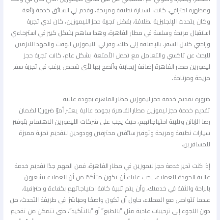
ومظهره احترافي. كانت السيارة نظيفة ومريحة، وقدم لي السائق خدمة رائعة
وكان يتحدث الإنجليزية بطلاقة. بفضل تجربة حجز الليموزين، كان لدي تجربة
استقبال مريحة وسلسة في مطار القاهرة، وهذا ساهم بشكل كبير في استرخاءي
وراحتي خلال السفر. بالإضافة إلى ذلك، وفر لي الليموزين الوقت والجهد اللازمين
للبحث عن تاكسي والتعامل مع تحمل الأمتعة. بشكل عام، كانت تجربة حجز
ليموزين مطار القاهرة إضافة إيجابية وأنصح بها لأي شخص يرغب في تجربة سفر
مريحة ومرتاحة.
ضرورة تقديم خدمة حجز ليموزين مطار القاهرة بجودة عالية
تقديم خدمة حجز ليموزين مطار القاهرة بجودة عالية يعتبر أمرًا ضروريًا لضمان
رضا الزبائن وتلبية احتياجاتهم، حيث يجب على شركات الليموزين الاهتمام بتوفير
سيارات نظيفة ومريحة وتوفير سائقين محترفين وودودين لتقديم تجربة مميزة
للمسافرين.
إذا كنت تدير خدمة حجز ليموزين في مطار القاهرة، فمن المهم جدًا تقديم خدمة
عالية الجودة للعملاء. يجب عليك أن تكون متأكدًا من أن العملاء يشعرون
بالراحة والثقة في خدمتك، وأن يتم تلبية كافة احتياجاتهم بكفاءة واحترافية.
عندما تتواصل مع العملاء، حاول أن تكون واضحًا ومباشرًا في طريقة التحدث، من
دون اللجوء إلى ترحيبات عادية مثل “بالطبع” أو “بالتأكيد”، حتى تتمكن من تقديم