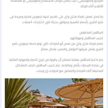
للفيديو والموسيقى، حيث يمكن للركاب الاستمتاع بالموسيقى أو مشاهدة
الأفلام أثناء الرحلة.
باختصار, تعمل شركة هاي واي على تقديم تجربة ليموزين فاخرة ومريحة في
شرم الشيخ، بأسعار تنافسية ومرافق حديثة تلبي احتياجات العملاء.
السائقين المحترفين
تدريب السائقين ومهاراتهم
تعتبر شركة هاي واي من ضمن أبرز الشركات التي توفر خدمة ليموزين شرم
الشيخ بفضل فريقها المؤهل والمدرب بشكل ممتاز.
يتم اختيار السائقين بعناية لضمان أن يكونوا من ذوي الخبرة والمهارة العالية
في قيادة السيارات بأمان وبكفاءة. يتم تدريب السائقين لتجنب المشاكل
المحتملة أثناء القيادة والتعامل مع الحوادث إن وجدت.