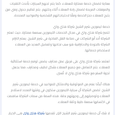
بعناية لضمان خدمة ممتازة للعملاء. كما يتم تجهيز السيارات بأحدث التقنيات
والمرفقات المريحة لضمان راحة العملاء أثناء رحلتهم. يتم تنظيم جدول زمني مرن
يتيح للعملاء حجز الخدمة وفقًا لاحتياجاتهم الشخصية والمواعيد المحددة.
خدمة ليموزين شرم الشيخ شركة هاي واي
تتميز شركة هاي واي في مجال الخدمات الليموزين بسمعة ممتازة. حيث تعتبر
الشركة أحد أبرز الشركات في صناعة النقل الفاخرة في شرم الشيخ. يعتبر التزام
الشركة بالجودة والاحترافية هو سبب نجاحها وتفضيل العديد من العملاء
لاستخدام خدماتها.
تعتمد شركة هاي واي على فريق عمل محترف يضمن توفير خدمة استثنائية
للعملاء. يتم التعامل مع جميع العملاء بشكل لطيف ومحترف، مما يجعل
تجربة السفر مع شركة هاي واي لا تُنسى.
هناك أيضًا عنصر من الموثوقية والامتثال للمواعيد في خدمة ليموزين شرم
الشيخ. تضمن الشركة أن سيارة الليموزين ستكون في وقتها المحدد لاستلام
العملاء وتوصيلهم إلى وجهتهم بدقة. هذه السمة من سمات الشركة ساهمت
في اكتسابها سمعة طيبة وثقة العملاء.
لا شك أن خدمة ليموزين شرم الشيخ التي تقدمها
شركة هاي واي
هي الخيار