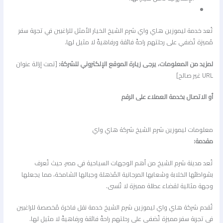
تُعد خدمة ليموزين هاي واي شرم الشيخ الخيار الأمثل للراغبين في تجربة سفر
مُميزة تُضفي على رحلتهم راحةً فائقة ورفاهيةً لا مثيل لها.
لمزيد من المعلومات، يرجى زيارة الموقع الإلكتروني للشركة:
[تمت إزالة عنوان
URL غير صالح]
أو الاتصال بخدمة العملاء على الرقم
معلومات ليموزين شرم الشيخ شركة هاي واي
مقدمة:
تُعد مدينة شرم الشيخ من أهم الوجهات السياحية في مصر، حيث تُعرف
بشواطئها الخلابة وشعابها المرجانية المُذهلة وجبالها الشامخة، مما يجعلها
وجهة مثالية لقضاء عطلة مميزة لا تُنسى.
تُقدم شركة هاي واي ليموزين شرم الشيخ خدمة نقل فاخرة مُخصصة للراغبين
في تجربة سفر مميزة تُضفي على رحلتهم راحةً فائقة ورفاهيةً لا مثيل لها.