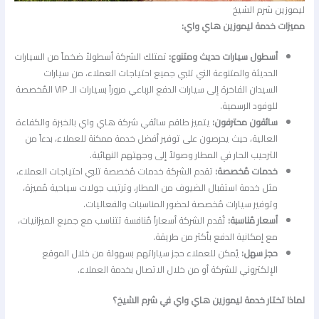
ليموزين شرم الشيخ
مميزات خدمة ليموزين هاي واي:
أسطول سيارات حديث ومتنوع:
تمتلك الشركة أسطولاً ضخماً من السيارات
الحديثة والمتنوعة التي تلبي جميع احتياجات العملاء، من سيارات
السيدان الفاخرة إلى سيارات الدفع الرباعي مروراً بسيارات الـ VIP المُخصصة
للوفود الرسمية.
سائقون محترفون:
يتميز طاقم سائقي شركة هاي واي بالخبرة والكفاءة
العالية، حيث يحرصون على توفير أفضل خدمة ممكنة للعملاء، بدءاً من
الترحيب الحار في المطار وصولاً إلى وجهتهم النهائية.
خدمات مُخصصة:
تقدم الشركة خدمات مُخصصة تلبي احتياجات العملاء،
مثل خدمة استقبال الضيوف من المطار، وترتيب جولات سياحية مُميزة،
وتوفير سيارات مُخصصة لحضور المناسبات والفعاليات.
أسعار مُناسبة:
تُقدم الشركة أسعاراً مُنافسة تتناسب مع جميع الميزانيات،
مع إمكانية الدفع بأكثر من طريقة.
حجز سهل:
يُمكن للعملاء حجز سياراتهم بسهولة من خلال الموقع
الإلكتروني للشركة أو من خلال الاتصال بخدمة العملاء.
لماذا تختار خدمة ليموزين هاي واي في شرم الشيخ؟