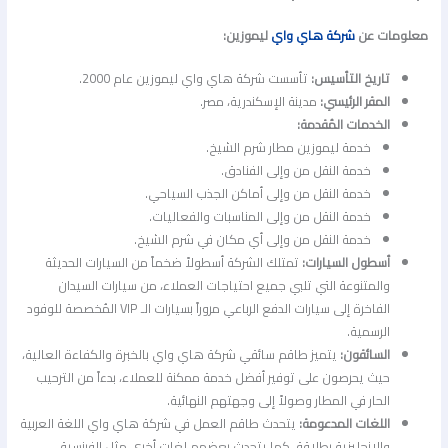
معلومات عن
شركة هاي واي
ليموزين:
تاريخ التأسيس:
تأسست شركة هاي واي ليموزين عام 2000.
المقر الرئيسي:
مدينة الإسكندرية، مصر.
الخدمات المُقدمة:
خدمة ليموزين مطار شرم الشيخ.
خدمة النقل من وإلى الفنادق.
خدمة النقل من وإلى أماكن الجذب السياحي.
خدمة النقل من وإلى المناسبات والفعاليات.
خدمة النقل من وإلى أي مكان في شرم الشيخ.
أسطول السيارات:
تمتلك الشركة أسطولاً ضخماً من السيارات الحديثة
والمتنوعة التي تلبي جميع احتياجات العملاء، من سيارات السيدان
الفاخرة إلى سيارات الدفع الرباعي مروراً بسيارات الـ VIP المُخصصة للوفود
الرسمية.
السائقون:
يتميز طاقم سائقي شركة هاي واي بالخبرة والكفاءة العالية،
حيث يحرصون على توفير أفضل خدمة ممكنة للعملاء، بدءاً من الترحيب
الحار في المطار وصولاً إلى وجهتهم النهائية.
اللغات المدعومة:
يتحدث طاقم العمل في شركة هاي واي اللغة العربية
والإنجليزية بطلاقة، كما يتحدث بعضهم لغات أخرى مثل الفرنسية