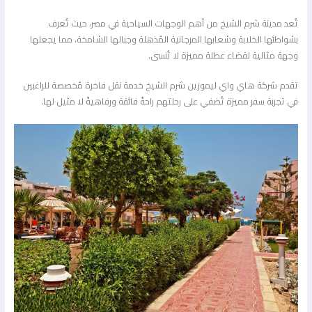
تُعد مدينة شرم الشيخ من أهم الوجهات السياحية في مصر، حيث تُعرف
بشواطئها الخلابة وشعابها المرجانية المُذهلة وجبالها الشامخة، مما يجعلها
وجهة مثالية لقضاء عطلة مميزة لا تُنسى.
تقدم شركة هاي واي ليموزين شرم الشيخ خدمة نقل فاخرة مُخصصة للراغبين
في تجربة سفر مميزة تُضفي على رحلتهم راحةً فائقة ورفاهيةً لا مثيل لها.