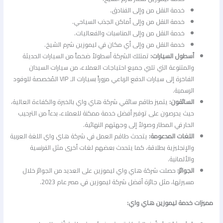
خدمة النقل من وإلى الفنادق.
خدمة النقل من وإلى أماكن الجذب السياحي.
خدمة النقل من وإلى المناسبات والفعاليات.
خدمة النقل من وإلى أي مكان في ليموزين شرم الشيخ.
أسطول السيارات:
تمتلك الشركة أسطولاً ضخماً من السيارات الحديثة
والمتنوعة التي تلبي جميع احتياجات العملاء، من سيارات السيدان
الفاخرة إلى سيارات الدفع الرباعي مروراً بسيارات الـ VIP المُخصصة للوفود
الرسمية.
السائقون:
يتميز طاقم سائقي شركة هاي واي بالخبرة والكفاءة العالية،
حيث يحرصون على توفير أفضل خدمة ممكنة للعملاء، بدءاً من الترحيب
الحار في المطار وصولاً إلى وجهتهم النهائية.
اللغات المدعومة:
يتحدث طاقم العمل في شركة هاي واي اللغة العربية
والإنجليزية بطلاقة، كما يتحدث بعضهم لغات أخرى مثل الفرنسية
والألمانية.
الجوائز:
حصلت شركة هاي واي ليموزين على العديد من الجوائز خلال
مسيرتها، مثل جائزة أفضل شركة ليموزين في مصر عام 2023.
مميزات خدمة ليموزين هاي واي: