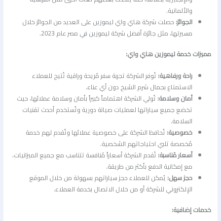
والألمانية.
الجوائز:
حصلت شركة هاي واي ليموزين على العديد من الجوائز خلال
مسيرتها، مثل جائزة أفضل شركة ليموزين في مصر عام 2023.
مميزات خدمة ليموزين هاي واي:
راحة ورفاهية:
تُوفر الشركة تجربة سفر مُريحة وراقية تُتيح للعملاء
الاستمتاع بجمال شرم الشيخ دون أي عناء.
أمان وسلامة:
تُولي الشركة اهتماماً كبيراً بأمان وسلامة عملائها، حيث
تخضع جميع سياراتها لعمليات صيانة دورية وتُستخدم أحدث تقنيات
السلامة.
خصوصية:
تُحافظ الشركة على خصوصية عملائها وتُقدم لهم خدمة
مُخصصة تلبي احتياجاتهم الشخصية.
أسعار مُناسبة:
تُقدم الشركة أسعاراً مُنافسة تتناسب مع جميع الميزانيات،
مع إمكانية الدفع بأكثر من طريقة.
حجز سهل:
يُمكن للعملاء حجز سياراتهم بسهولة من خلال الموقع
الإلكتروني للشركة أو من خلال الاتصال بخدمة العملاء.
خدمات إضافية: