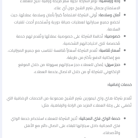
راحة ورفاهية:
تُوفر الشركة تجربة سفر مُريحة وراقية تُتيح للعملاء
الاستمتاع بجمال شرم الشيخ دون أي عناء.
أمان وسلامة:
تُولي الشركة اهتماماً كبيراً بأمان وسلامة عملائها، حيث
تخضع جميع سياراتها لعمليات صيانة دورية وتُستخدم أحدث تقنيات
السلامة.
خصوصية:
تُحافظ الشركة على خصوصية عملائها وتُقدم لهم خدمة
مُخصصة تلبي احتياجاتهم الشخصية.
أسعار مُناسبة:
تُقدم الشركة أسعاراً مُنافسة تتناسب مع جميع الميزانيات،
مع إمكانية الدفع بأكثر من طريقة.
حجز سهل:
يُمكن للعملاء حجز سياراتهم بسهولة من خلال الموقع
الإلكتروني للشركة أو من خلال الاتصال بخدمة العملاء.
خدمات إضافية:
تُقدم شركة هاي واي ليموزين شرم الشيخ مجموعة من الخدمات الإضافية التي
تُضفي على رحلة العملاء المزيد من الراحة والرفاهية، مثل:
خدمة الواي فاي المجانية:
تُتيح الشركة للعملاء استخدام خدمة الواي
فاي المجانية داخل سياراتها للبقاء على اتصال دائم مع الأهل
والأصدقاء.